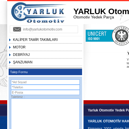
YARLUK Otom
Otomotiv Yedek Parça
info@yarlukotomotiv.com
KALİPER TAMİR TAKIMLARI
MOTOR
DEBRİYAJ
Y
ŞANZUMAN
t
a
Talep Formu
Talebiniz :
Yarluk Otomotiv Yedek P
YARLUK OTOMOTİV HA
Firmamız 2001 yılında İzm